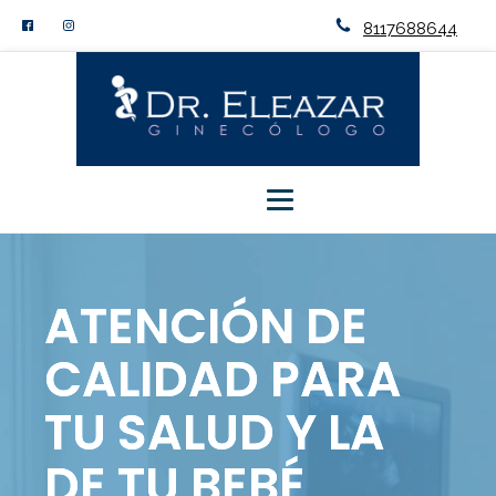
8117688644
ATENCIÓN DE
CALIDAD PARA
TU SALUD Y LA
DE TU BEBÉ